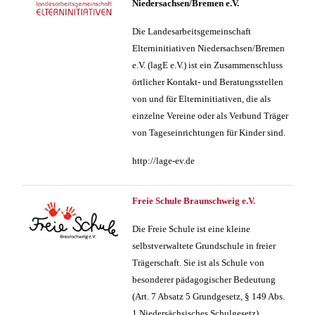
Niedersachsen/Bremen e.V.
Die Landesarbeitsgemeinschaft
Elterninitiativen Niedersachsen/Bremen
e.V. (lagE e.V.) ist ein Zusammenschluss
örtlicher Kontakt- und Beratungsstellen
von und für Elterninitiativen, die als
einzelne Vereine oder als Verbund Träger
von Tageseinrichtungen für Kinder sind.
http://lage-ev.de
Freie Schule Braunschweig e.V.
Die Freie Schule ist eine kleine
selbstverwaltete Grundschule in freier
Trägerschaft. Sie ist als Schule von
besonderer pädagogischer Bedeutung
(Art. 7 Absatz 5 Grundgesetz, § 149 Abs.
1 Niedersächsisches Schulgesetz)