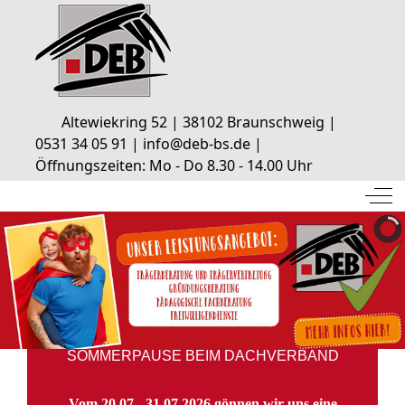
Altewiekring 52 | 38102 Braunschweig |
0531 34 05 91 | info@deb-bs.de |
Öffnungszeiten: Mo - Do 8.30 - 14.00 Uhr
Off
SOMMERPAUSE BEIM DACHVERBAND
Vom 20.07 - 31.07.2026 gönnen wir uns eine