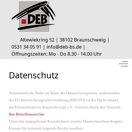
Altewiekring 52 | 38102 Braunschweig |
0531 34 05 91 | info@deb-bs.de |
Öffnungszeiten: Mo - Do 8.30 - 14.00 Uhr
Off
Datenschutz
Verantwortliche Stelle im Sinne der Datenschutzgesetze, insbesondere
der EU-Datenschutzgrundverordnung (DSGVO), ist der Dachverband
der Elterninitiativen Braunschweigs e.V., vertreten durch den Vorstand.
Ihre Betroffenenrechte
Unter den angegebenen Kontaktdaten unseres Datenschutzbeauftragten
können Sie jederzeit folgende Rechte ausüben: