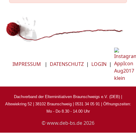
IMPRESSUM
|
DATENSCHUTZ
|
LOGIN
|
Dachverband der Elterninitiativen Braunschweigs e.V. (DEB) |
Altewiekring 52 | 38102 Braunschweig | 0531 34 05 91
|
Öffnungszeiten:
Mo - Do 8.30 - 14.00 Uhr
© www.deb-bs.de 2026