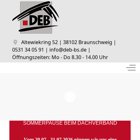
Altewiekring 52 | 38102 Braunschweig |
0531 34 05 91 | info@deb-bs.de |
Öffnungszeiten: Mo - Do 8.30 - 14.00 Uhr
Off
SOMMERPAUSE BEIM DACHVERBAND
Vom 20.07 - 31.07.2026 gönnen wir uns eine