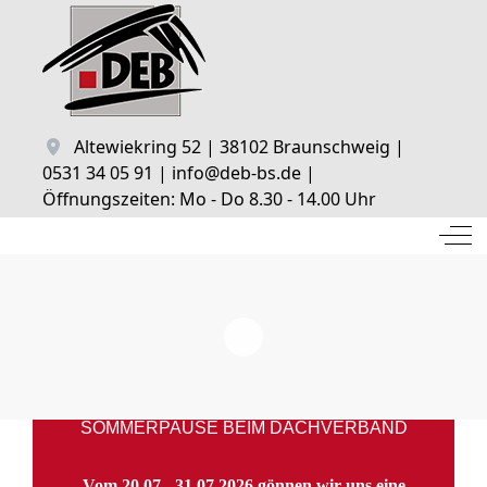
Altewiekring 52 | 38102 Braunschweig |
0531 34 05 91 | info@deb-bs.de |
Öffnungszeiten: Mo - Do 8.30 - 14.00 Uhr
Off
SOMMERPAUSE BEIM DACHVERBAND
Vom 20.07 - 31.07.2026 gönnen wir uns eine