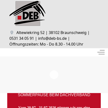
Altewiekring 52 | 38102 Braunschweig |
0531 34 05 91 | info@deb-bs.de |
Öffnungszeiten: Mo - Do 8.30 - 14.00 Uhr
Off
SOMMERPAUSE BEIM DACHVERBAND
Vom 20.07 - 31.07.2026 gönnen wir uns eine