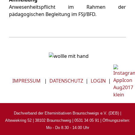
Anwesenheitspflicht im Rahmen der
pädagogischen Begleitung im FSJ/BFD.
IMPRESSUM
|
DATENSCHUTZ
|
LOGIN
|
Dachverband der Elterninitiativen Braunschweigs e.V. (DEB) |
Altewiekring 52 | 38102 Braunschweig | 0531 34 05 91
|
Öffnungszeiten:
Mo - Do 8.30 - 14.00 Uhr